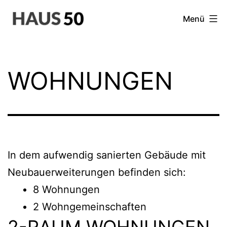
Zum
Menü
Inhalt
springen
Wohnungen
in
WOHNUNGEN
Ershausen
-
Schimberg
In dem aufwendig sanierten Gebäude mit
Neubauerweiterungen befinden sich:
8 Wohnungen
2 Wohngemeinschaften